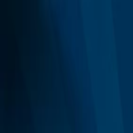
EventSpotter
All Events, One Spot
Account button
Anmelden