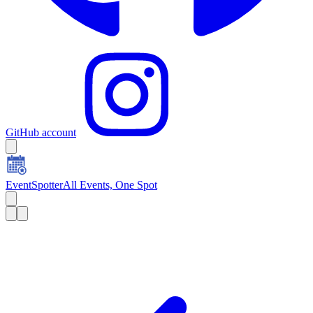
GitHub account
EventSpotter
All Events, One Spot