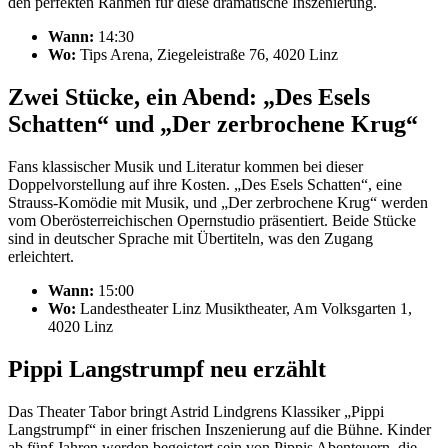
den perfekten Rahmen für diese dramatische Inszenierung.
Wann:
14:30
Wo:
Tips Arena, Ziegeleistraße 76, 4020 Linz
Zwei Stücke, ein Abend: „Des Esels
Schatten“ und „Der zerbrochene Krug“
Fans klassischer Musik und Literatur kommen bei dieser
Doppelvorstellung auf ihre Kosten. „Des Esels Schatten“, eine
Strauss-Komödie mit Musik, und „Der zerbrochene Krug“ werden
vom Oberösterreichischen Opernstudio präsentiert. Beide Stücke
sind in deutscher Sprache mit Übertiteln, was den Zugang
erleichtert.
Wann:
15:00
Wo:
Landestheater Linz Musiktheater, Am Volksgarten 1,
4020 Linz
Pippi Langstrumpf neu erzählt
Das Theater Tabor bringt Astrid Lindgrens Klassiker „Pippi
Langstrumpf“ in einer frischen Inszenierung auf die Bühne. Kinder
ab fünf Jahren werden begeistert sein von Pippis Abenteuern, die