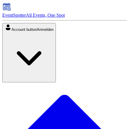
EventSpotter
All Events, One Spot
Account button
Anmelden