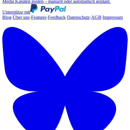
Media Kanälen posten – manuell oder automatisch geplant.
Unterstütze mit
Blog
·
Über uns
·
Features
·
Feedback
·
Datenschutz
·
AGB
·
Impressum