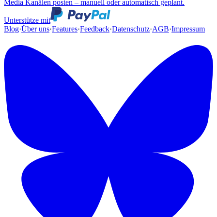
Media Kanälen posten – manuell oder automatisch geplant.
Unterstütze mit
Blog
·
Über uns
·
Features
·
Feedback
·
Datenschutz
·
AGB
·
Impressum