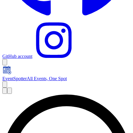
GitHub account
EventSpotter
All Events, One Spot