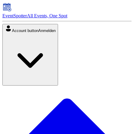
EventSpotter
All Events, One Spot
Account button
Anmelden