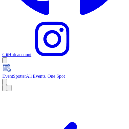
GitHub account
EventSpotter
All Events, One Spot