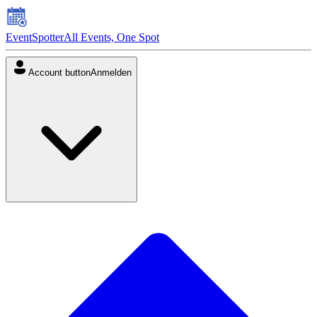
EventSpotter
All Events, One Spot
Account button
Anmelden