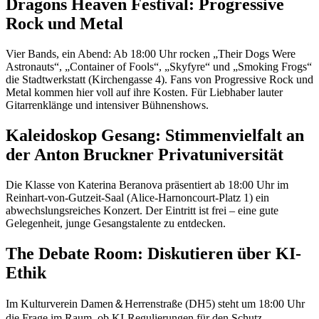
Dragons Heaven Festival: Progressive
Rock und Metal
Vier Bands, ein Abend: Ab 18:00 Uhr rocken „Their Dogs Were
Astronauts“, „Container of Fools“, „Skyfyre“ und „Smoking Frogs“
die Stadtwerkstatt (Kirchengasse 4). Fans von Progressive Rock und
Metal kommen hier voll auf ihre Kosten. Für Liebhaber lauter
Gitarrenklänge und intensiver Bühnenshows.
Kaleidoskop Gesang: Stimmenvielfalt an
der Anton Bruckner Privatuniversität
Die Klasse von Katerina Beranova präsentiert ab 18:00 Uhr im
Reinhart-von-Gutzeit-Saal (Alice-Harnoncourt-Platz 1) ein
abwechslungsreiches Konzert. Der Eintritt ist frei – eine gute
Gelegenheit, junge Gesangstalente zu entdecken.
The Debate Room: Diskutieren über KI-
Ethik
Im Kulturverein Damen＆Herrenstraße (DH5) steht um 18:00 Uhr
die Frage im Raum, ob KI-Regulierungen für den Schutz