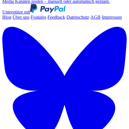
Media Kanälen posten – manuell oder automatisch geplant.
Unterstütze mit
Blog
·
Über uns
·
Features
·
Feedback
·
Datenschutz
·
AGB
·
Impressum