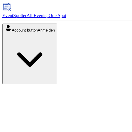
EventSpotter
All Events, One Spot
Account button
Anmelden