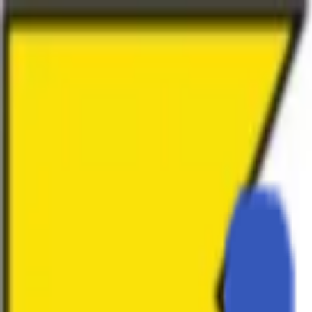
EventSpotter
All Events, One Spot
Account button
Anmelden