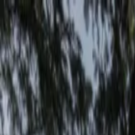
EventSpotter
All Events, One Spot
Account button
Anmelden