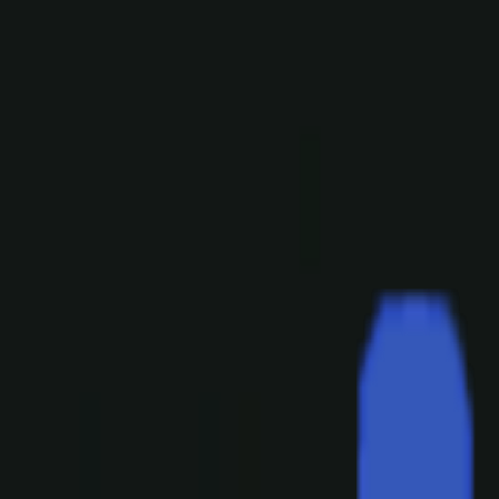
EventSpotter
All Events, One Spot
Account button
Anmelden