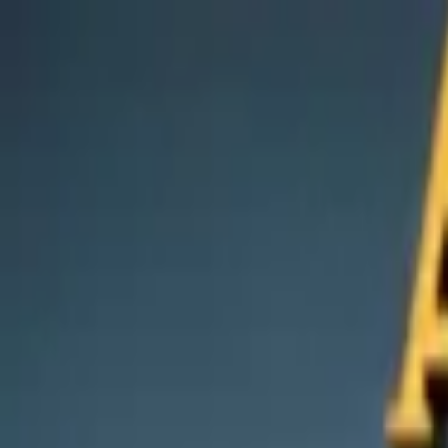
EventSpotter
All Events, One Spot
Account button
Anmelden