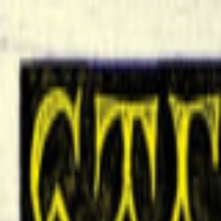
EventSpotter
All Events, One Spot
Account button
Anmelden