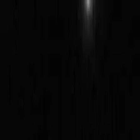
EventSpotter
All Events, One Spot
Account button
Anmelden