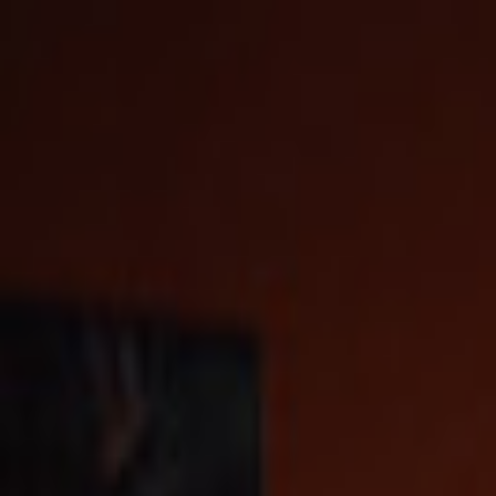
EventSpotter
All Events, One Spot
Account button
Anmelden