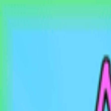
EventSpotter
All Events, One Spot
Account button
Anmelden