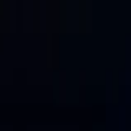
EventSpotter
All Events, One Spot
Account button
Anmelden