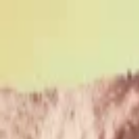
EventSpotter
All Events, One Spot
Account button
Anmelden