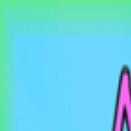
EventSpotter
All Events, One Spot
Account button
Anmelden