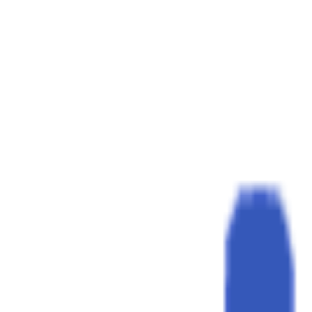
EventSpotter
All Events, One Spot
Account button
Anmelden