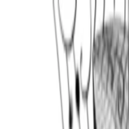
EventSpotter
All Events, One Spot
Account button
Anmelden