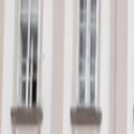
EventSpotter
All Events, One Spot
Account button
Anmelden