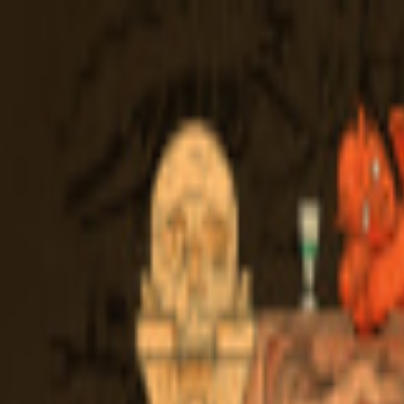
EventSpotter
All Events, One Spot
Account button
Anmelden