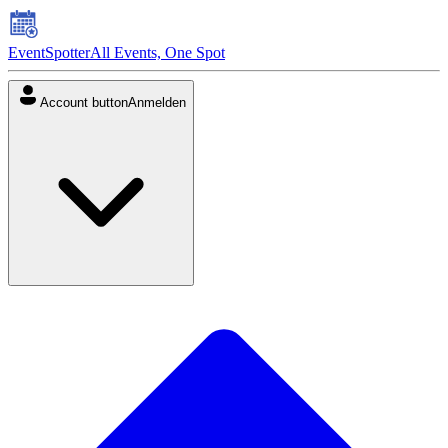
EventSpotter
All Events, One Spot
Account button
Anmelden