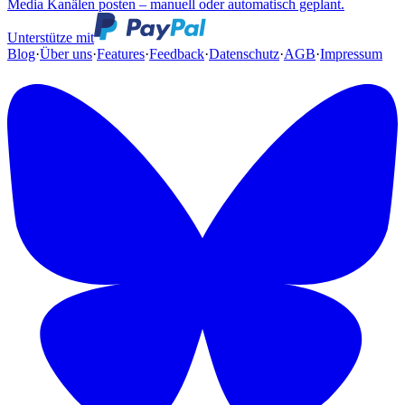
Media Kanälen posten – manuell oder automatisch geplant.
Unterstütze mit
Blog
·
Über uns
·
Features
·
Feedback
·
Datenschutz
·
AGB
·
Impressum