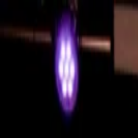
EventSpotter
All Events, One Spot
Account button
Anmelden