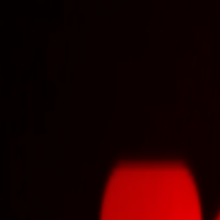
EventSpotter
All Events, One Spot
Account button
Anmelden