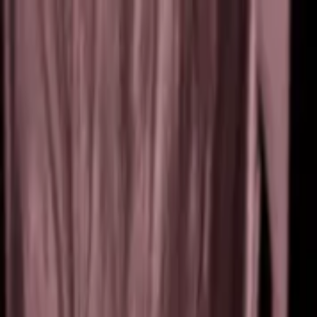
EventSpotter
All Events, One Spot
Account button
Anmelden