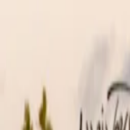
EventSpotter
All Events, One Spot
Account button
Anmelden