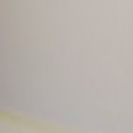
EventSpotter
All Events, One Spot
Account button
Anmelden