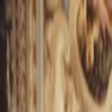
EventSpotter
All Events, One Spot
Account button
Anmelden