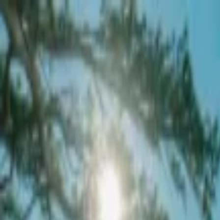
EventSpotter
All Events, One Spot
Account button
Anmelden