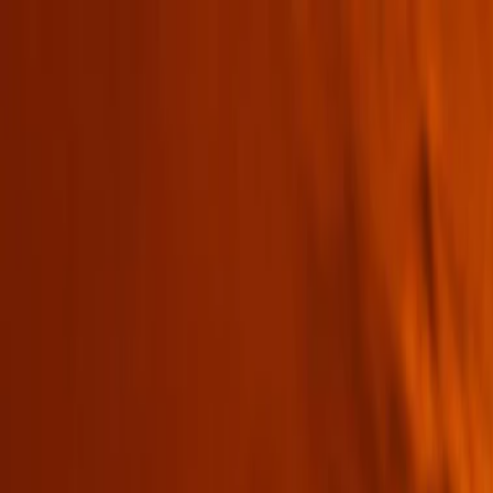
EventSpotter
All Events, One Spot
Account button
Anmelden