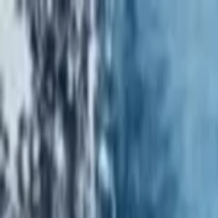
EventSpotter
All Events, One Spot
Account button
Anmelden