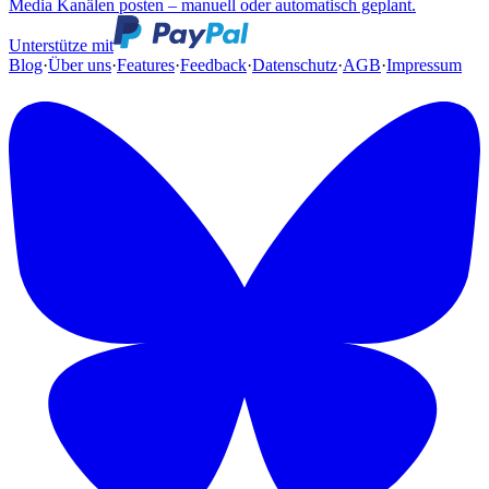
Media Kanälen posten – manuell oder automatisch geplant.
Unterstütze mit
Blog
·
Über uns
·
Features
·
Feedback
·
Datenschutz
·
AGB
·
Impressum