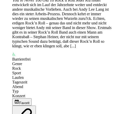
You‘re Never Too Old To Rock’n Roll Jeder Ku?nstler
entwickelt sich im Lauf der Jahrzehnte weiter und entdeckt
andere musikalische Vorlieben. Auch bei Andy Lee Lang ist
dies ein steter Arbeits-Prozess. Dennoch kehrt er immer
wieder zu seinen musikalischen Wurzeln zuru?ck. Echten,
erdigen Rock’n Roll – genau das und nicht mehr und nicht
weniger bietet Andy mit seiner Band in dieser Show. Erstmals
gibt es in seiner Rock’n Roll Band auch einen Mann am
Kontrabaß – Stephan Heiner, der nicht nur mit seinem
typischen Sound dazu beiträgt, daß dieser Rock’n Roll so
klingt, wie er eben klingen soll, abe [...]
Barrierefrei
Genre
Rock
Sport
Laufen
Tageszeit
Abend
Typ
Konzert
Favorit