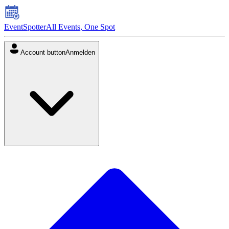
EventSpotter
All Events, One Spot
Account button
Anmelden