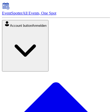
EventSpotter
All Events, One Spot
Account button
Anmelden