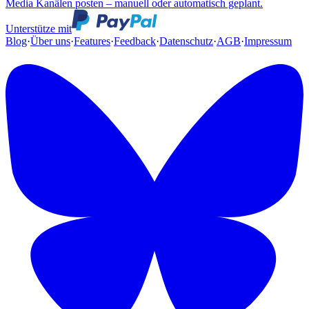
Media Kanälen posten – manuell oder automatisch geplant.
Unterstütze mit
Blog
·
Über uns
·
Features
·
Feedback
·
Datenschutz
·
AGB
·
Impressum