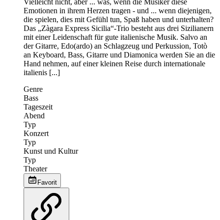
Vielleicht nicht, aber ... was, wenn die Musiker diese
Emotionen in ihrem Herzen tragen - und ... wenn diejenigen,
die spielen, dies mit Gefühl tun, Spaß haben und unterhalten?
Das „Zàgara Express Sicilia“-Trio besteht aus drei Sizilianern
mit einer Leidenschaft für gute italienische Musik. Salvo an
der Gitarre, Edo(ardo) an Schlagzeug und Perkussion, Totò
an Keyboard, Bass, Gitarre und Diamonica werden Sie an die
Hand nehmen, auf einer kleinen Reise durch internationale
italienis [...]
Genre
Bass
Tageszeit
Abend
Typ
Konzert
Typ
Kunst und Kultur
Typ
Theater
Favorit