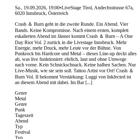
Sa., 19.09.2026, 19:00
•
LiveStage Tirol, Andechsstrasse 67a,
6020 Innsbruck, Österreich
Crash ＆ Burn geht in die zweite Runde. Ein Abend. Vier
Bands. Keine Kompromisse. Nach einem ersten, komplett
eskalierten Abend im Jänner kommt Crash ＆ Burn – A One
Day Riot Vol. 2 zurück in die Livestage Innsbruck. Mehr
Energie, mehr Druck, mehr Leute vor der Bühne. Von
Punkrock bis Hardcore und Metal – dieses Line-up deckt alles
ab, was live funktioniert: ehrlich, laut und ohne Umwege
nach vorne. Kein Schnickschnack. Keine halben Sachen. Nur
Live-Musik, wie sie sein soll. Tattoo Artist vor Ort! Crash ＆
Burn Vol. II bekommt Verstärkung: Luggi von Inkfected ist
an diesem Abend mit dabei. Im Bar [...]
Genre
Metal
Genre
Punk
Tageszeit
Abend
Typ
Festival
Typ