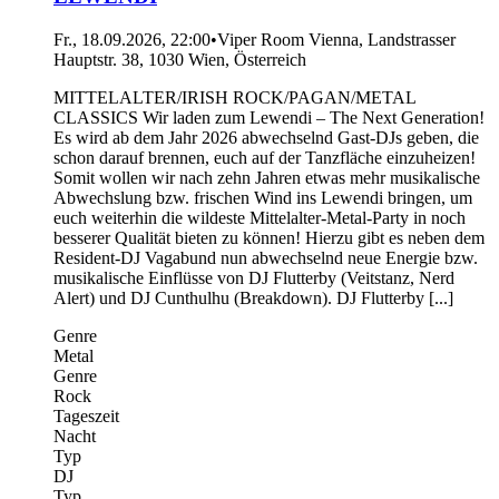
Fr., 18.09.2026, 22:00
•
Viper Room Vienna, Landstrasser
Hauptstr. 38, 1030 Wien, Österreich
MITTELALTER/IRISH ROCK/PAGAN/METAL
CLASSICS Wir laden zum Lewendi – The Next Generation!
Es wird ab dem Jahr 2026 abwechselnd Gast-DJs geben, die
schon darauf brennen, euch auf der Tanzfläche einzuheizen!
Somit wollen wir nach zehn Jahren etwas mehr musikalische
Abwechslung bzw. frischen Wind ins Lewendi bringen, um
euch weiterhin die wildeste Mittelalter-Metal-Party in noch
besserer Qualität bieten zu können! Hierzu gibt es neben dem
Resident-DJ Vagabund nun abwechselnd neue Energie bzw.
musikalische Einflüsse von DJ Flutterby (Veitstanz, Nerd
Alert) und DJ Cunthulhu (Breakdown). DJ Flutterby [...]
Genre
Metal
Genre
Rock
Tageszeit
Nacht
Typ
DJ
Typ