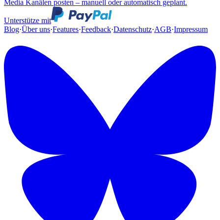
Media Kanälen posten – manuell oder automatisch geplant.
Unterstütze mit
Blog
·
Über uns
·
Features
·
Feedback
·
Datenschutz
·
AGB
·
Impressum