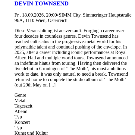
DEVIN TOWNSEND
Fr., 18.09.2026, 20:00
•
SIMM City, Simmeringer Hauptstraße
96A, 1110 Wien, Österreich
Diese Veranstaltung ist ausverkauft. Forging a career over
four decades in countless genres, Devin Townsend has
reached cult status in the progressive-metal world for his
polymathic talent and continual pushing of the envelope. In
2025, after a career including iconic performances at Royal
Albert Hall and multiple world tours, Townsend announced
an indefinite hiatus from touring. Having then delivered the
live debut in Groningen of ‘The Moth’, his most ambitious
work to date, it was only natural to need a break. Townsend
returned home to complete the studio album of ‘The Moth’
(out 29th May on [...]
Genre
Metal
Tageszeit
Abend
Typ
Konzert
Typ
Kunst und Kultur