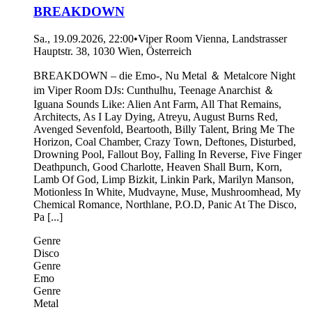
BREAKDOWN
Sa., 19.09.2026, 22:00
•
Viper Room Vienna, Landstrasser
Hauptstr. 38, 1030 Wien, Österreich
BREAKDOWN – die Emo-, Nu Metal ＆ Metalcore Night
im Viper Room DJs: Cunthulhu, Teenage Anarchist ＆
Iguana Sounds Like: Alien Ant Farm, All That Remains,
Architects, As I Lay Dying, Atreyu, August Burns Red,
Avenged Sevenfold, Beartooth, Billy Talent, Bring Me The
Horizon, Coal Chamber, Crazy Town, Deftones, Disturbed,
Drowning Pool, Fallout Boy, Falling In Reverse, Five Finger
Deathpunch, Good Charlotte, Heaven Shall Burn, Korn,
Lamb Of God, Limp Bizkit, Linkin Park, Marilyn Manson,
Motionless In White, Mudvayne, Muse, Mushroomhead, My
Chemical Romance, Northlane, P.O.D, Panic At The Disco,
Pa [...]
Genre
Disco
Genre
Emo
Genre
Metal