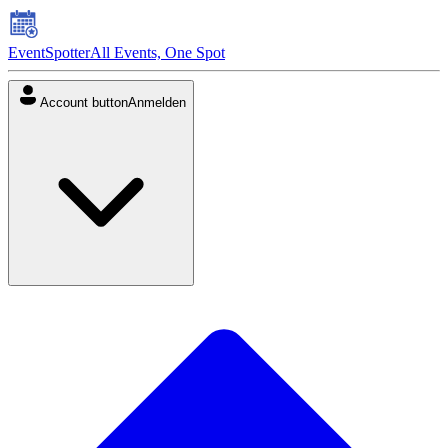
EventSpotter
All Events, One Spot
Account button
Anmelden