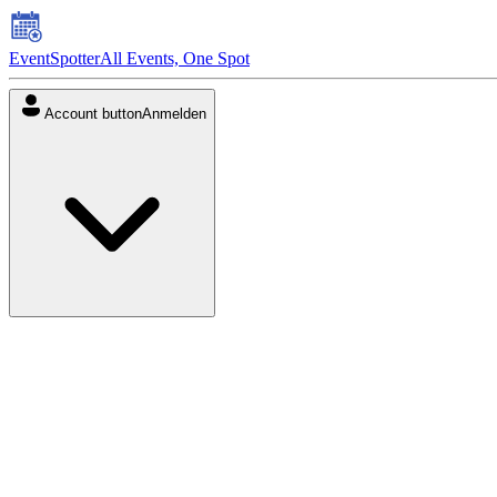
EventSpotter
All Events, One Spot
Account button
Anmelden