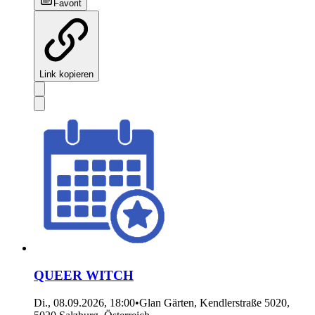
Favorit
Link kopieren
QUEER WITCH
Di., 08.09.2026, 18:00
•
Glan Gärten, Kendlerstraße 5020,