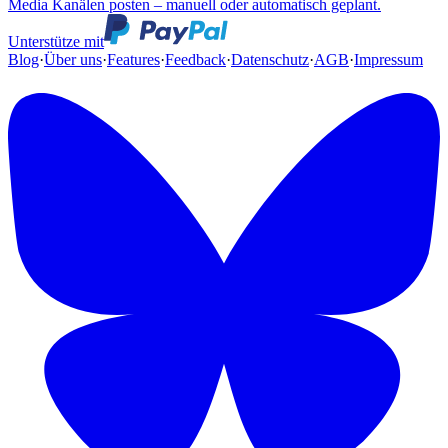
Media Kanälen posten – manuell oder automatisch geplant.
Unterstütze mit
Blog
·
Über uns
·
Features
·
Feedback
·
Datenschutz
·
AGB
·
Impressum