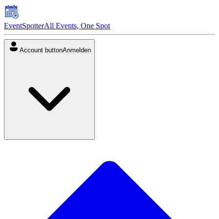
EventSpotter
All Events, One Spot
Account button
Anmelden