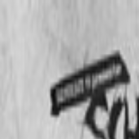
EventSpotter
All Events, One Spot
Account button
Anmelden