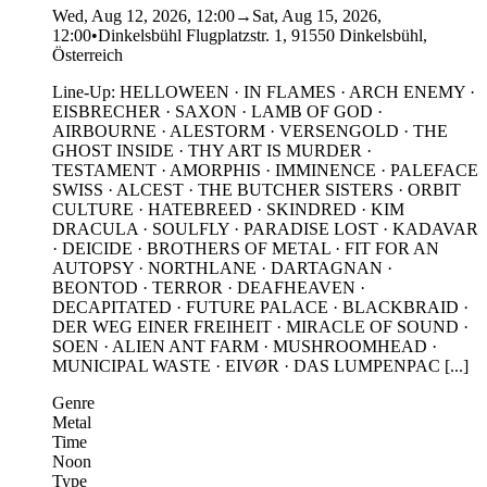
Wed, Aug 12, 2026, 12:00
→
Sat, Aug 15, 2026,
12:00
•
Dinkelsbühl Flugplatzstr. 1, 91550 Dinkelsbühl,
Österreich
Line-Up: HELLOWEEN · IN FLAMES · ARCH ENEMY ·
EISBRECHER · SAXON · LAMB OF GOD ·
AIRBOURNE · ALESTORM · VERSENGOLD · THE
GHOST INSIDE · THY ART IS MURDER ·
TESTAMENT · AMORPHIS · IMMINENCE · PALEFACE
SWISS · ALCEST · THE BUTCHER SISTERS · ORBIT
CULTURE · HATEBREED · SKINDRED · KIM
DRACULA · SOULFLY · PARADISE LOST · KADAVAR
· DEICIDE · BROTHERS OF METAL · FIT FOR AN
AUTOPSY · NORTHLANE · DARTAGNAN ·
BEONTOD · TERROR · DEAFHEAVEN ·
DECAPITATED · FUTURE PALACE · BLACKBRAID ·
DER WEG EINER FREIHEIT · MIRACLE OF SOUND ·
SOEN · ALIEN ANT FARM · MUSHROOMHEAD ·
MUNICIPAL WASTE · EIVØR · DAS LUMPENPAC [...]
Genre
Metal
Time
Noon
Type