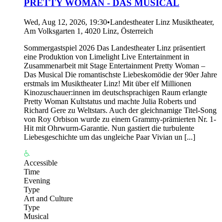
PRETTY WOMAN - DAS MUSICAL
Wed, Aug 12, 2026, 19:30
•
Landestheater Linz Musiktheater,
Am Volksgarten 1, 4020 Linz, Österreich
Sommergastspiel 2026 Das Landestheater Linz präsentiert
eine Produktion von Limelight Live Entertainment in
Zusammenarbeit mit Stage Entertainment Pretty Woman –
Das Musical Die romantischste Liebeskomödie der 90er Jahre
erstmals im Musiktheater Linz! Mit über elf Millionen
Kinozuschauer:innen im deutschsprachigen Raum erlangte
Pretty Woman Kultstatus und machte Julia Roberts und
Richard Gere zu Weltstars. Auch der gleichnamige Titel-Song
von Roy Orbison wurde zu einem Grammy-prämierten Nr. 1-
Hit mit Ohrwurm-Garantie. Nun gastiert die turbulente
Liebesgeschichte um das ungleiche Paar Vivian un [...]
Accessible
Time
Evening
Type
Art and Culture
Type
Musical