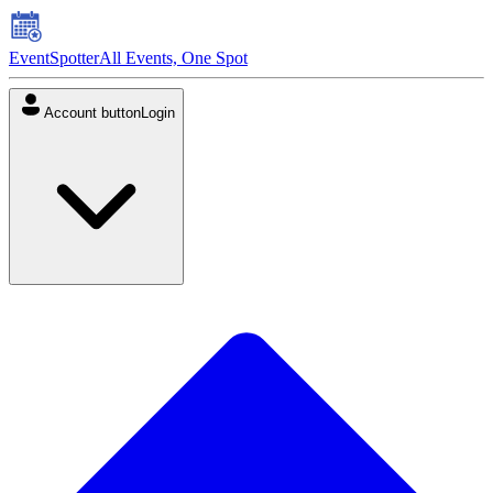
EventSpotter
All Events, One Spot
Account button
Login