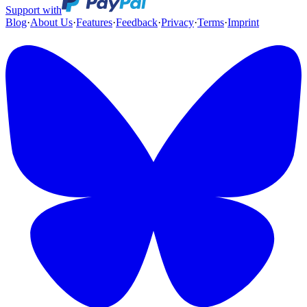
Support with
Blog
·
About Us
·
Features
·
Feedback
·
Privacy
·
Terms
·
Imprint