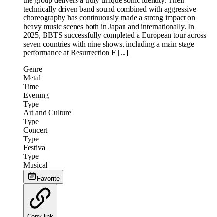
the group delivers a truly unique sonic identity. Their
technically driven band sound combined with aggressive
choreography has continuously made a strong impact on
heavy music scenes both in Japan and internationally. In
2025, BBTS successfully completed a European tour across
seven countries with nine shows, including a main stage
performance at Resurrection F [...]
Genre
Metal
Time
Evening
Type
Art and Culture
Type
Concert
Type
Festival
Type
Musical
Favorite
Copy link