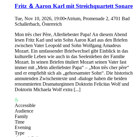
Fritz ＆ Aaron Karl mit Streichquartett Sonare
Tue, Nov 10, 2026, 19:00
•
Atrium, Promenade 2, 4701 Bad
Schallerbach, Österreich
Mon très cher Père, Allerliebester Papa! An diesem Abend
lesen Fritz Karl und sein Sohn Aaron Karl aus den Briefen
zwischen Vater Leopold und Sohn Wolfgang Amadeus
Mozart. Ein umfassender Briefwechsel gibt Einblick in das
kulturelle Leben wie auch in das Seelenleben der Familie
Mozart. In seinen Briefen tituliert Mozart seinen Vater fast
immer mit „Mein allerliebster Papa“ – „Mon très cher père“
und er empfiehlt sich als „gehorsamster Sohn“. Die historisch
anmutenden Zwischentexte und -dialoge haben die beiden
renommierten Dramaturginnen Doktorin Felicitas Wolf und
Doktorin Michaela Wolf extra [...]
Accessible
Audience
Family
Time
Evening
Type