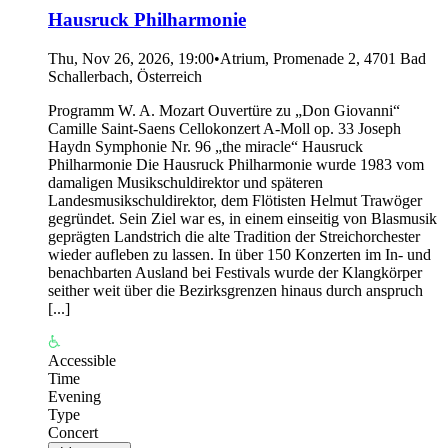
Hausruck Philharmonie
Thu, Nov 26, 2026, 19:00
•
Atrium, Promenade 2, 4701 Bad
Schallerbach, Österreich
Programm W. A. Mozart Ouvertüre zu „Don Giovanni“
Camille Saint-Saens Cellokonzert A-Moll op. 33 Joseph
Haydn Symphonie Nr. 96 „the miracle“ Hausruck
Philharmonie Die Hausruck Philharmonie wurde 1983 vom
damaligen Musikschuldirektor und späteren
Landesmusikschuldirektor, dem Flötisten Helmut Trawöger
gegründet. Sein Ziel war es, in einem einseitig von Blasmusik
geprägten Landstrich die alte Tradition der Streichorchester
wieder aufleben zu lassen. In über 150 Konzerten im In- und
benachbarten Ausland bei Festivals wurde der Klangkörper
seither weit über die Bezirksgrenzen hinaus durch anspruch
[...]
Accessible
Time
Evening
Type
Concert