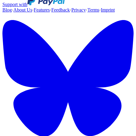
Support with
Blog
·
About Us
·
Features
·
Feedback
·
Privacy
·
Terms
·
Imprint