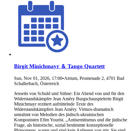
Birgit Minichmayr ＆ Tango Quartett
Sun, Nov 01, 2026, 17:00
•
Atrium, Promenade 2, 4701 Bad
Schallerbach, Österreich
Jenseits von Schuld und Sühne: Ein Abend von und für den
Widerstandskämpfer Jean Amèry Burgschauspielerin Birgit
Minichmayr rezitiert aufrüttelnde Texte des
Widerstandskämpfers Jean Amèry. Virtuos-dramatisch
umrahmt von Melodien des jüdisch-ukrainischen
Komponisten Efim Yourist. „Antisemitismus und die jüdische
Frage, als historische, sozial bestimmte konzeptionelle
Phänomene, waren und sind kein Anliegen von mir. Sie sind