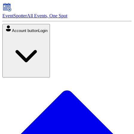
EventSpotter
All Events, One Spot
Account button
Login