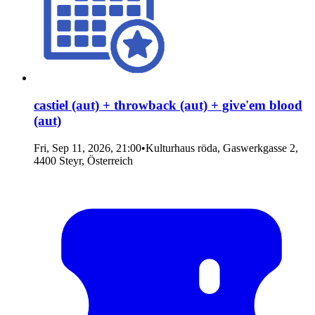
castiel (aut) + throwback (aut) + give'em blood
(aut)
Fri, Sep 11, 2026, 21:00
•
Kulturhaus röda, Gaswerkgasse 2,
4400 Steyr, Österreich