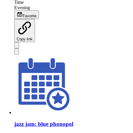
Time
Evening
Favorite
Copy link
jazz jam: blue phonopol