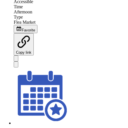
Accessible
Time
Afternoon
Type
Flea Market
Favorite
Copy link