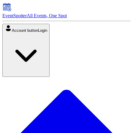
EventSpotter
All Events, One Spot
Account button
Login