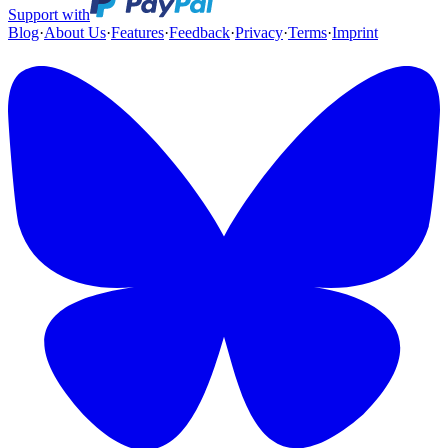
Support with
Blog
·
About Us
·
Features
·
Feedback
·
Privacy
·
Terms
·
Imprint