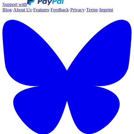
Support with
Blog
·
About Us
·
Features
·
Feedback
·
Privacy
·
Terms
·
Imprint