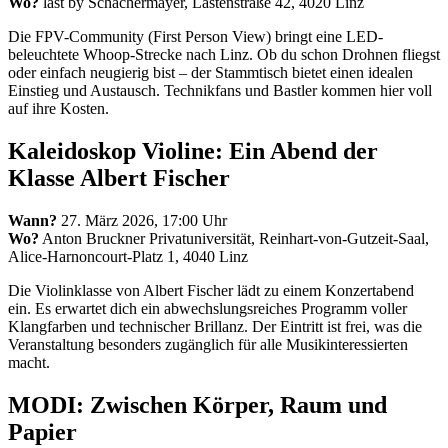
Wo?
last by Schachermayer, Lastenstraße 42, 4020 Linz
Die FPV-Community (First Person View) bringt eine LED-
beleuchtete Whoop-Strecke nach Linz. Ob du schon Drohnen fliegst
oder einfach neugierig bist – der Stammtisch bietet einen idealen
Einstieg und Austausch. Technikfans und Bastler kommen hier voll
auf ihre Kosten.
Kaleidoskop Violine: Ein Abend der
Klasse Albert Fischer
Wann?
27. März 2026, 17:00 Uhr
Wo?
Anton Bruckner Privatuniversität, Reinhart-von-Gutzeit-Saal,
Alice-Harnoncourt-Platz 1, 4040 Linz
Die Violinklasse von Albert Fischer lädt zu einem Konzertabend
ein. Es erwartet dich ein abwechslungsreiches Programm voller
Klangfarben und technischer Brillanz. Der Eintritt ist frei, was die
Veranstaltung besonders zugänglich für alle Musikinteressierten
macht.
MODI: Zwischen Körper, Raum und
Papier