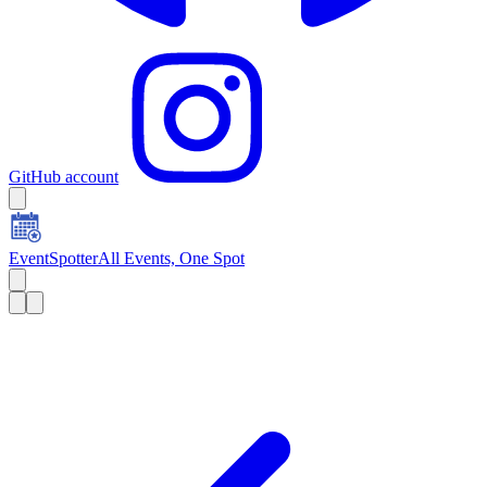
GitHub account
EventSpotter
All Events, One Spot