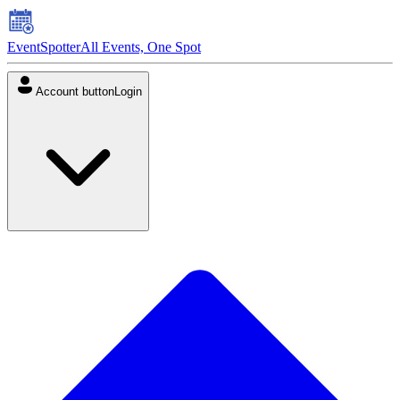
EventSpotter
All Events, One Spot
Account button
Login