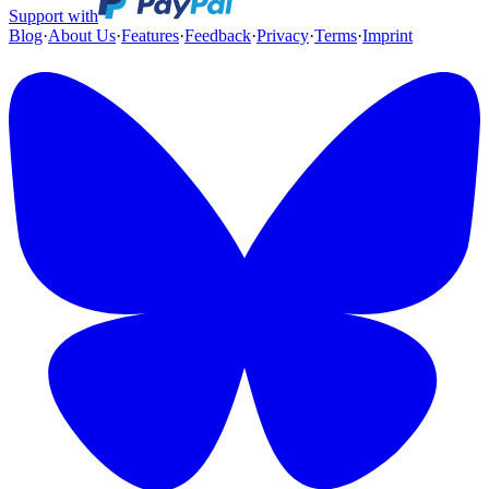
Support with
Blog
·
About Us
·
Features
·
Feedback
·
Privacy
·
Terms
·
Imprint