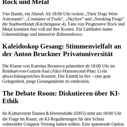
Rock und Metal
Vier Bands, ein Abend: Ab 18:00 Uhr rocken „Their Dogs Were
Astronauts“, „Container of Fools“, „Skyfyre“ und „Smoking Frogs“
die Stadtwerkstatt (Kirchengasse 4). Fans von Progressive Rock und
Metal kommen hier voll auf ihre Kosten. Für Liebhaber lauter
Gitarrenklänge und intensiver Bühnenshows.
Kaleidoskop Gesang: Stimmenvielfalt an
der Anton Bruckner Privatuniversität
Die Klasse von Katerina Beranova präsentiert ab 18:00 Uhr im
Reinhart-von-Gutzeit-Saal (Alice-Harnoncourt-Platz 1) ein
abwechslungsreiches Konzert. Der Eintritt ist frei – eine gute
Gelegenheit, junge Gesangstalente zu entdecken.
The Debate Room: Diskutieren über KI-
Ethik
Im Kulturverein Damen＆Herrenstraße (DH5) steht um 18:00 Uhr
die Frage im Raum, ob KI-Regulierungen für den Schutz
vulnerabler Gruppen Vorrang haben sollten. Eine spannende Option