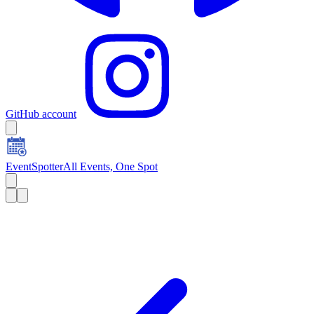
GitHub account
EventSpotter
All Events, One Spot