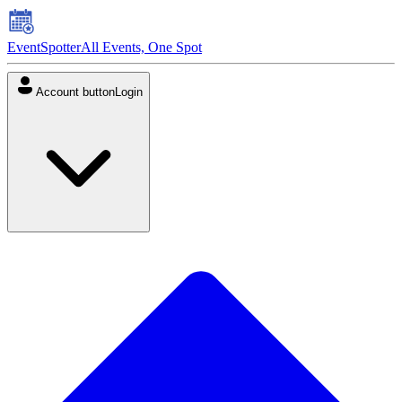
EventSpotter
All Events, One Spot
Account button
Login