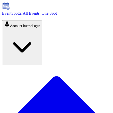
EventSpotter
All Events, One Spot
Account button
Login