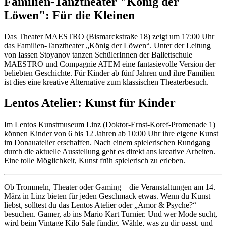
Familien-Tanztheater "König der
Löwen": Für die Kleinen
Das Theater MAESTRO (Bismarckstraße 18) zeigt um 17:00 Uhr
das Familien-Tanztheater „König der Löwen“. Unter der Leitung
von Iassen Stoyanov tanzen SchülerInnen der Ballettschule
MAESTRO und Compagnie ATEM eine fantasievolle Version der
beliebten Geschichte. Für Kinder ab fünf Jahren und ihre Familien
ist dies eine kreative Alternative zum klassischen Theaterbesuch.
Lentos Atelier: Kunst für Kinder
Im Lentos Kunstmuseum Linz (Doktor-Ernst-Koref-Promenade 1)
können Kinder von 6 bis 12 Jahren ab 10:00 Uhr ihre eigene Kunst
im Donauatelier erschaffen. Nach einem spielerischen Rundgang
durch die aktuelle Ausstellung geht es direkt ans kreative Arbeiten.
Eine tolle Möglichkeit, Kunst früh spielerisch zu erleben.
Ob Trommeln, Theater oder Gaming – die Veranstaltungen am 14.
März in Linz bieten für jeden Geschmack etwas. Wenn du Kunst
liebst, solltest du das Lentos Atelier oder „Amor & Psyche?“
besuchen. Gamer, ab ins Mario Kart Turnier. Und wer Mode sucht,
wird beim Vintage Kilo Sale fündig. Wähle, was zu dir passt, und