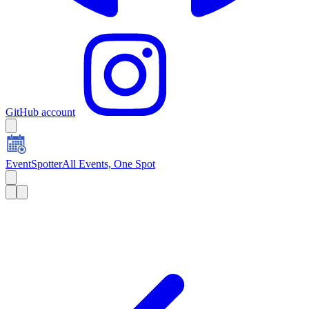
GitHub account
EventSpotter
All Events, One Spot