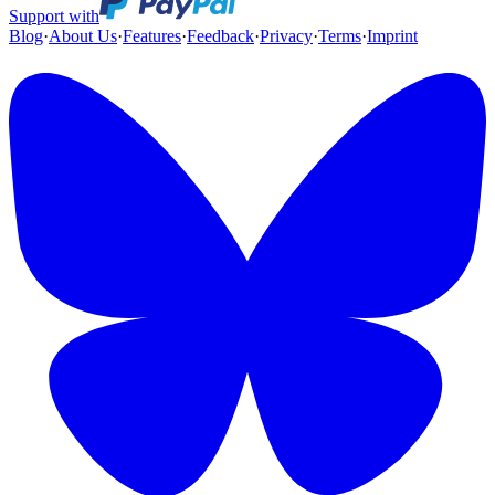
Support with
Blog
·
About Us
·
Features
·
Feedback
·
Privacy
·
Terms
·
Imprint