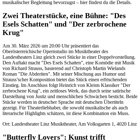
musikalischer Begleitung bevorzugst – hier findest du die Details.
Zwei Theaterstücke, eine Bühne: "Des
Esels Schatten" und "Der zerbrochene
Krug"
Am 30. März 2026 um 20:00 Uhr präsentiert das
Oberösterreichische Opernstudio im Musiktheater des
Landestheaters Linz gleich zwei Stücke in einer Doppelvorstellung.
Den Auftakt macht "Des Esels Schatten", eine Komödie mit Musik
von Richard Strauss, basierend auf Christoph Martin Wielands
Roman "Die Abderiten". Mit seiner Mischung aus Humor und
Strauss’scher Komposition bietet das Stück einen erfrischenden
Einstieg. Im Anschluss folgt Heinrich von Kleists Klassiker "Der
zerbrochene Krug", ein zeitloses Werk, das durch seine satirische
Darstellung von Justiz und menschlichen Schwächen besticht. Beide
Stücke werden in deutscher Sprache mit deutschen Übertiteln
gezeigt. Für Theaterliebhaber, die sowohl musikalische als auch
literarische Highlights schätzen, ist diese Kombination ein Muss.
Ort: Landestheater Linz Musiktheater, Am Volksgarten 1, 4020 Linz
"Butterfly Lovers": Kunst trifft