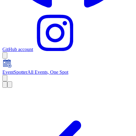
GitHub account
EventSpotter
All Events, One Spot