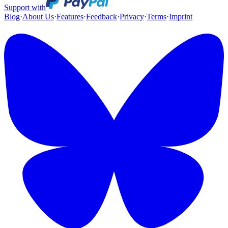
Support with
Blog
·
About Us
·
Features
·
Feedback
·
Privacy
·
Terms
·
Imprint