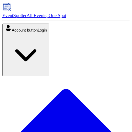
EventSpotter
All Events, One Spot
Account button
Login