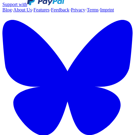
Support with
Blog
·
About Us
·
Features
·
Feedback
·
Privacy
·
Terms
·
Imprint