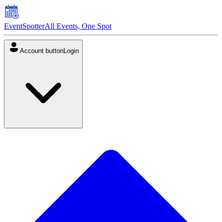
EventSpotter
All Events, One Spot
Account button
Login