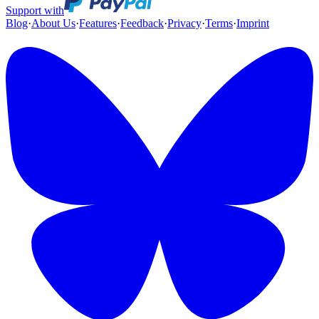
Support with
Blog
·
About Us
·
Features
·
Feedback
·
Privacy
·
Terms
·
Imprint