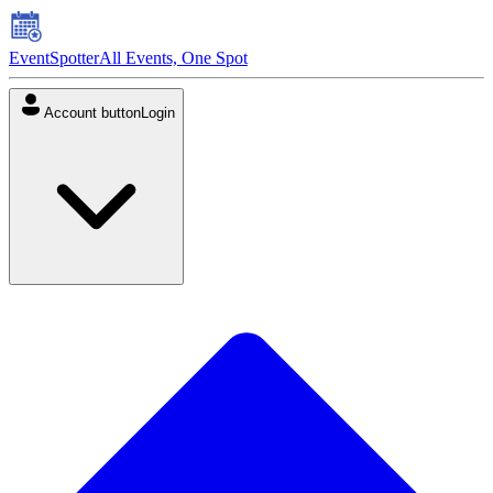
EventSpotter
All Events, One Spot
Account button
Login