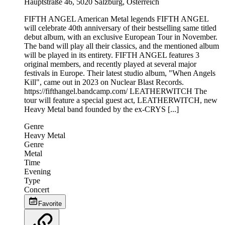
Hauptstraße 46, 5020 Salzburg, Österreich
FIFTH ANGEL American Metal legends FIFTH ANGEL
will celebrate 40th anniversary of their bestselling same titled
debut album, with an exclusive European Tour in November.
The band will play all their classics, and the mentioned album
will be played in its entirety. FIFTH ANGEL features 3
original members, and recently played at several major
festivals in Europe. Their latest studio album, "When Angels
Kill", came out in 2023 on Nuclear Blast Records.
https://fifthangel.bandcamp.com/ LEATHERWITCH The
tour will feature a special guest act, LEATHERWITCH, new
Heavy Metal band founded by the ex-CRYS [...]
Genre
Heavy Metal
Genre
Metal
Time
Evening
Type
Concert
Favorite