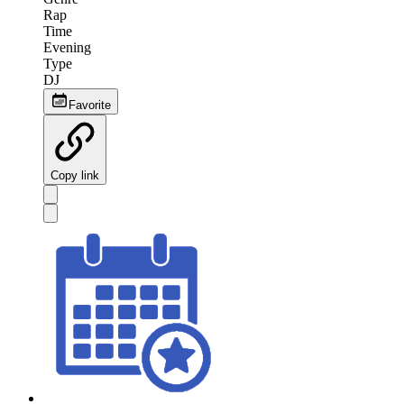
Rap
Time
Evening
Type
DJ
Favorite
Copy link