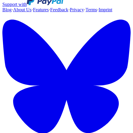
Support with
Blog
·
About Us
·
Features
·
Feedback
·
Privacy
·
Terms
·
Imprint