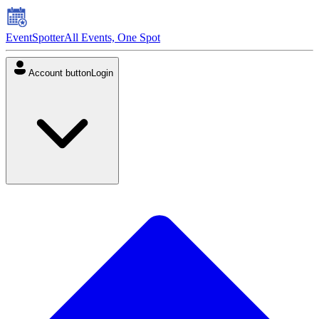
EventSpotter
All Events, One Spot
Account button
Login