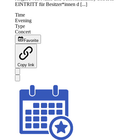
EINTRITT für Besitzer*innen d [...]
Time
Evening
Type
Concert
Favorite
Copy link