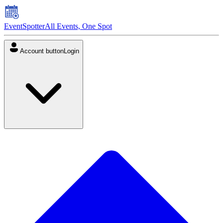
EventSpotter
All Events, One Spot
Account button
Login