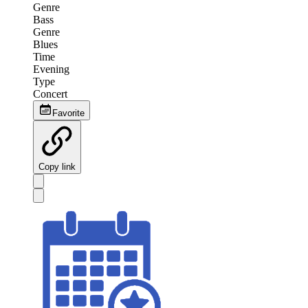
Genre
Bass
Genre
Blues
Time
Evening
Type
Concert
Favorite
Copy link