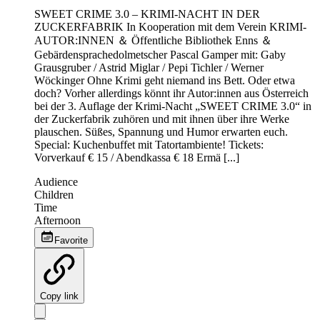
SWEET CRIME 3.0 – KRIMI-NACHT IN DER
ZUCKERFABRIK In Kooperation mit dem Verein KRIMI-
AUTOR:INNEN ＆ Öffentliche Bibliothek Enns ＆
Gebärdensprachedolmetscher Pascal Gamper mit: Gaby
Grausgruber / Astrid Miglar / Pepi Tichler / Werner
Wöckinger Ohne Krimi geht niemand ins Bett. Oder etwa
doch? Vorher allerdings könnt ihr Autor:innen aus Österreich
bei der 3. Auflage der Krimi-Nacht „SWEET CRIME 3.0“ in
der Zuckerfabrik zuhören und mit ihnen über ihre Werke
plauschen. Süßes, Spannung und Humor erwarten euch.
Special: Kuchenbuffet mit Tatortambiente! Tickets:
Vorverkauf € 15 / Abendkassa € 18 Ermä [...]
Audience
Children
Time
Afternoon
Favorite
Copy link