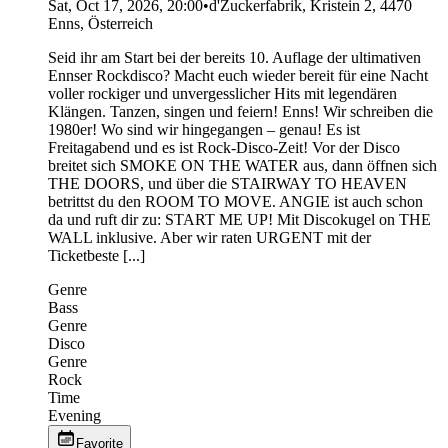
Sat, Oct 17, 2026, 20:00
•
d'Zuckerfabrik, Kristein 2, 4470
Enns, Österreich
Seid ihr am Start bei der bereits 10. Auflage der ultimativen
Ennser Rockdisco? Macht euch wieder bereit für eine Nacht
voller rockiger und unvergesslicher Hits mit legendären
Klängen. Tanzen, singen und feiern! Enns! Wir schreiben die
1980er! Wo sind wir hingegangen – genau! Es ist
Freitagabend und es ist Rock-Disco-Zeit! Vor der Disco
breitet sich SMOKE ON THE WATER aus, dann öffnen sich
THE DOORS, und über die STAIRWAY TO HEAVEN
betrittst du den ROOM TO MOVE. ANGIE ist auch schon
da und ruft dir zu: START ME UP! Mit Discokugel on THE
WALL inklusive. Aber wir raten URGENT mit der
Ticketbeste [...]
Genre
Bass
Genre
Disco
Genre
Rock
Time
Evening
Favorite