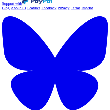
Support with
Blog
·
About Us
·
Features
·
Feedback
·
Privacy
·
Terms
·
Imprint