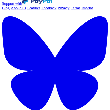
Support with
Blog
·
About Us
·
Features
·
Feedback
·
Privacy
·
Terms
·
Imprint