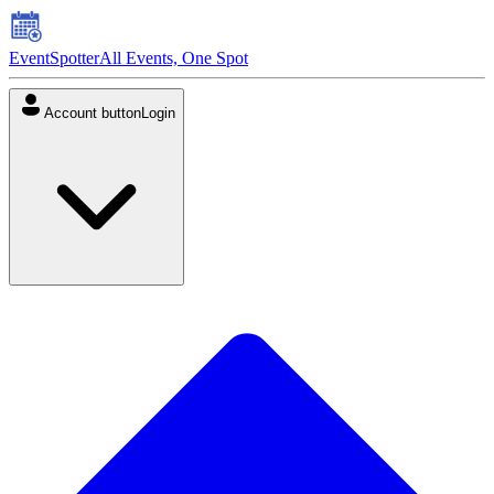
EventSpotter
All Events, One Spot
Account button
Login