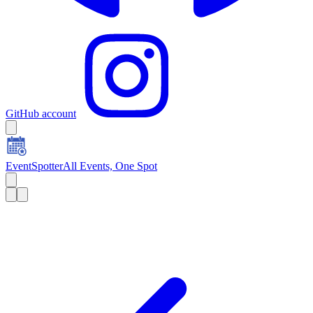
GitHub account
EventSpotter
All Events, One Spot