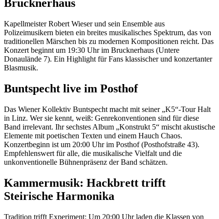
Brucknerhaus
Kapellmeister Robert Wieser und sein Ensemble aus
Polizeimusikern bieten ein breites musikalisches Spektrum, das von
traditionellen Märschen bis zu modernen Kompositionen reicht. Das
Konzert beginnt um 19:30 Uhr im Brucknerhaus (Untere
Donaulände 7). Ein Highlight für Fans klassischer und konzertanter
Blasmusik.
Buntspecht live im Posthof
Das Wiener Kollektiv Buntspecht macht mit seiner „K5“-Tour Halt
in Linz. Wer sie kennt, weiß: Genrekonventionen sind für diese
Band irrelevant. Ihr sechstes Album „Konstrukt 5“ mischt akustische
Elemente mit poetischen Texten und einem Hauch Chaos.
Konzertbeginn ist um 20:00 Uhr im Posthof (Posthofstraße 43).
Empfehlenswert für alle, die musikalische Vielfalt und die
unkonventionelle Bühnenpräsenz der Band schätzen.
Kammermusik: Hackbrett trifft
Steirische Harmonika
Tradition trifft Experiment: Um 20:00 Uhr laden die Klassen von