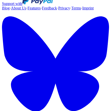
Support with
Blog
·
About Us
·
Features
·
Feedback
·
Privacy
·
Terms
·
Imprint