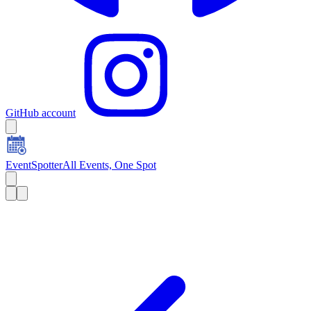
GitHub account
EventSpotter
All Events, One Spot