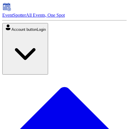
EventSpotter
All Events, One Spot
Account button
Login